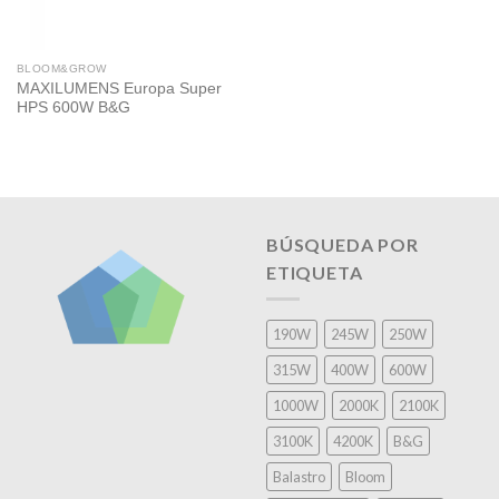
BLOOM&GROW
MAXILUMENS Europa Super
HPS 600W B&G
BÚSQUEDA POR
ETIQUETA
190W
245W
250W
315W
400W
600W
1000W
2000K
2100K
3100K
4200K
B&G
Balastro
Bloom